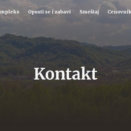
ompleks
Opusti se i zabavi
Smeštaj
Cenovni
Kontakt