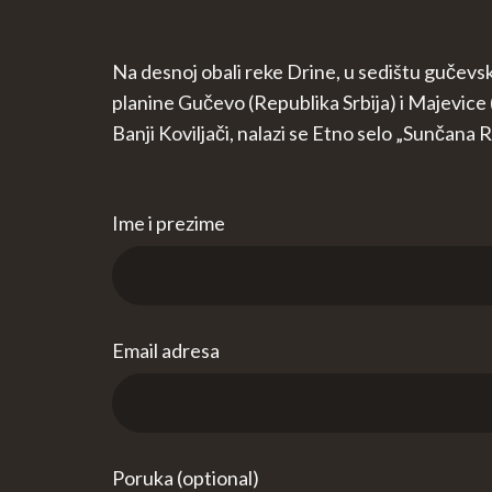
Na desnoj obali reke Drine, u sedištu gučevs
planine Gučevo (Republika Srbija) i Majevice 
Banji Koviljači, nalazi se Etno selo „Sunčana 
Ime i prezime
Email adresa
Poruka (optional)