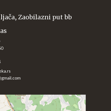
ljača, Zaobilazni put bb
nas
50
m
ka.rs
gmail.com