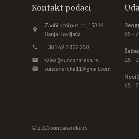
Kontakt podaci
Uda
Zaobilazni put bb, 15316
Beogr
location_on
Banja Koviljača
65 – 7
+381 69 2 822 250
phone
Šabac
25 – 3
sales@suncanareka.rs
mail
suncanareka11@gmail.com
mail
Novi 
65 – 7
© 2023 suncanareka.rs