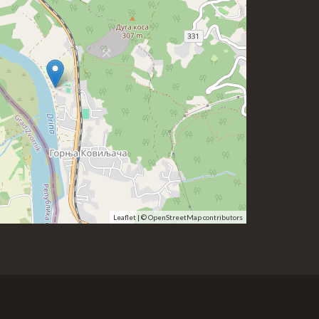
Leaflet
| ©
OpenStreetMap
contributors