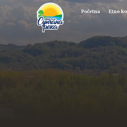
Početna
Etno k