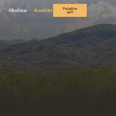
Pošaljite
k
Okolina
Kontakt
upit