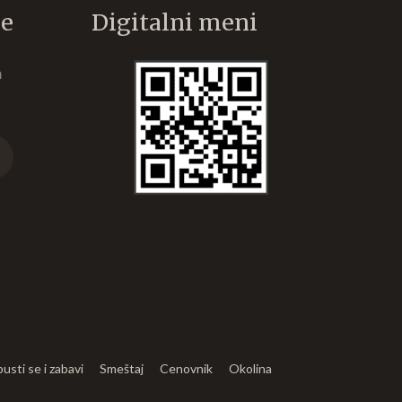
že
Digitalni meni
m
usti se i zabavi
Smeštaj
Cenovnik
Okolina