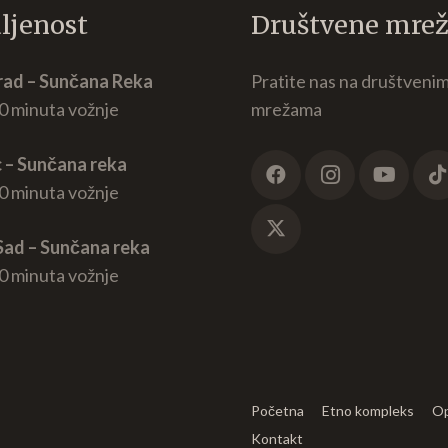
ljenost
Društvene mre
ad – Sunčana Reka
Pratite nas na društveni
0 minuta vožnje
mrežama
 – Sunčana reka
0 minuta vožnje
Sad – Sunčana reka
0 minuta vožnje
Početna
Etno kompleks
Op
Kontakt